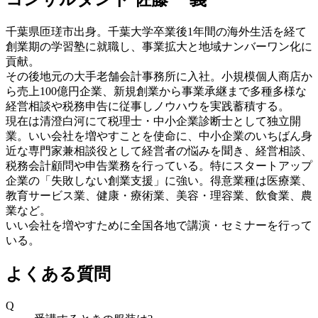
千葉県匝瑳市出身。千葉大学卒業後1年間の海外生活を経て
創業期の学習塾に就職し、事業拡大と地域ナンバーワン化に
貢献。
その後地元の大手老舗会計事務所に入社。小規模個人商店か
ら売上100億円企業、新規創業から事業承継まで多種多様な
経営相談や税務申告に従事しノウハウを実践蓄積する。
現在は清澄白河にて税理士・中小企業診断士として独立開
業。いい会社を増やすことを使命に、中小企業のいちばん身
近な専門家兼相談役として経営者の悩みを聞き、経営相談、
税務会計顧問や申告業務を行っている。特にスタートアップ
企業の「失敗しない創業支援」に強い。得意業種は医療業、
教育サービス業、健康・療術業、美容・理容業、飲食業、農
業など。
いい会社を増やすために全国各地で講演・セミナーを行って
いる。
よくある質問
Q