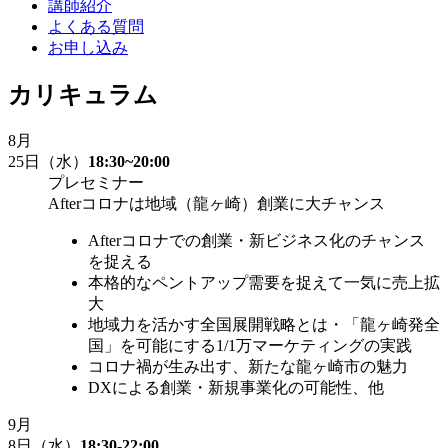
講師紹介
よくある質問
お申し込み
カリキュラム
8
月
25日
（水）
18:30~20:00
プレセミナー
Afterコロナは地域（龍ヶ崎）創業に大チャンス
Afterコロナでの創業・新ビジネス化のチャンス
を捉える
本格的なペントアップ需要を捉えて一気に売上拡
大
地域力を活かす全国展開戦略とは・「龍ヶ崎発全
国」を可能にする1/1万マーケティングの実践
コロナ禍が生み出す、新たな龍ヶ崎市の魅力
DXによる創業・新規事業化の可能性、他
9
月
8日
（水）
18:30-22:00