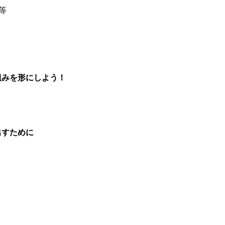
等
組みを形にしよう！
出すために