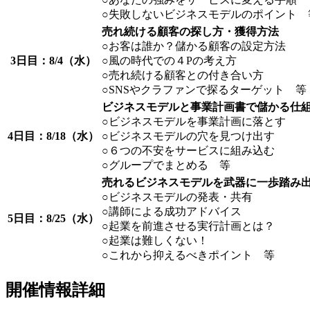
○失敗しないビジネスモデルのポイント 
売れ続ける顧客の探し方・獲得方法
○お客は誰か？儲かる顧客の設定方法
3日目：8/4（水）
○風の時代での４Pの考え方
○売れ続ける顧客との付き合い方
○SNSやクラファンで探るターゲット 等
ビジネスモデルと事業計画書で儲かる仕
○ビジネスモデルを事業計画に落とす
4日目：8/18（水）
○ビジネスモデルの穴を見つけ出す
○６つの不安をサービスに組み込む
○グループでまとめる 等
売れるビジネスモデルを武器に一歩踏み
○ビジネスモデルの発表・共有
○講師による成功アドバイス
5日目：8/25（水）
○起業を前進させる実行計画とは？
○起業は難しくない！
○これから抑えるべきポイント 等
開催情報詳細