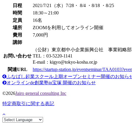
日程
2021/7/21（水）7/28・ 8/4 ・8/18 ・8/25
時間
18:30～21:00
定員
16名
場所
ZOOMを利用してオンライン開催
費用
7,000円
講師
（公財）東京都中小企業振興公社 事業戦略部
お問い合わせ
TEL：03-5220-1141
E-mail：kigyo@tokyo-kosha.or.jp
関連URL
https://startup-station.jp/eventseminar/TAA0103?e
ふなばし起業スクール上期オープンセミナー開催のお知ら
オンラインde創業塾in宝塚 開催のお知らせ
©2026
Jairo general consulting Inc
特定商取引に関する表記